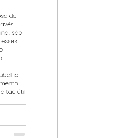
sa de 
ravés 
al, são 
 esses 
e 
.
rabalho 
amento 
 tão útil 