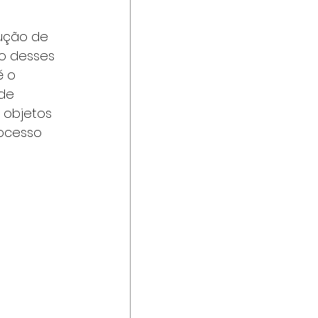
ução de 
o desses 
é o 
de 
 objetos 
rocesso 