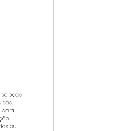
 seleção 
s são:
 para 
ação 
dos ou 