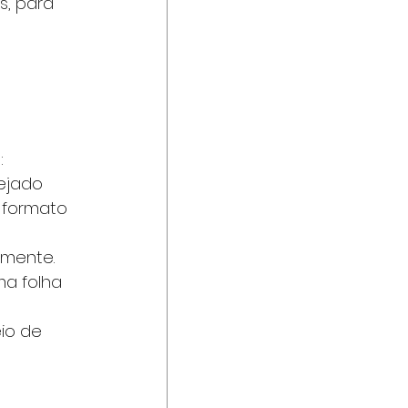
, para 
:
ejado 
 formato 
amente. 
a folha 
io de 
 