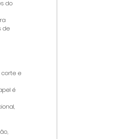
s do 
ra 
s de 
corte e 
pel é 
onal, 
ão, 