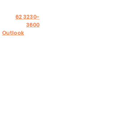
Fale conosco
62 3230-
3600
Outlook
 Conosco