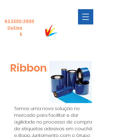
Fale
conosco
62 3230-3600
Outloo
k
Ribbon
Temos uma nova solução no
mercado para facilitar e dar
agilidade no processo de compra
de etiquetas adesivas em couchê
e Bopp. Juntamento com o
Grupo